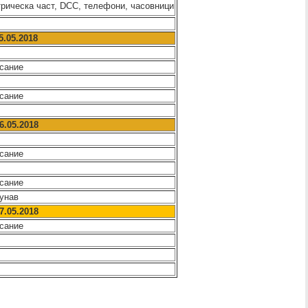
трическа част, DCC, телефони, часовници
25.05.2018
исание
исание
26.05.2018
исание
исание
Дунав
7.05.2018
исание