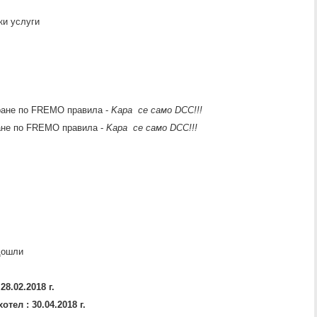
ки услуги
ране по FREMO правила -
Kара се само DCC!!!
ране по FREMO правила
-
Kара се само DCC!!!
дошли
28.02.2018 г.
тел : 30.04.2018 г.