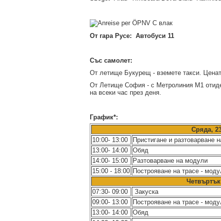
С влак
От гара Русе:
Автобуси 11
Със самолет:
От летище Букурещ - вземете такси. Ценат
От Летище София - с Метролиния М1 отиде
на всеки час през деня.
График*:
Сряда, 23
10:00- 13:00
Пристигане и разтоварване 
13:00- 14:00
Обяд
14:00- 15:00
Разтоварване на модули
15:00 - 18:00
Построяване на трасе - моду
Четвъртък
07:30- 09:00
Закуска
09:00- 13:00
Построяване на трасе - моду
13:00- 14:00
Обяд