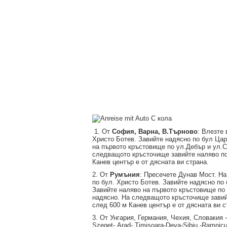
С кола
1. От
София, Варна, В.Търново
: Влезте
Христо Ботев. Завийте надясно по бул Цар
на първото кръстовище по ул.Дебър и ул.С
следващото кръсточище завийте наляво по
Канев център е от дясната ви страна.
2. От
Румъния
: Пресечете Дунав Мост. На
по бул. Христо Ботев. Завийте надясно по
Завийте наляво на първото кръстовище по 
надясно. На следващото кръсточище завий
след 600 м Канев център е от дясната ви с
3. От Унгария, Германия, Чехия, Словакия
Szeget- Arad- Timisoara-Deva-Sibiu -Ramnicu 