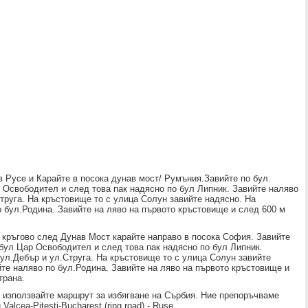
 в Русе и Карайте в посока дунав мост/ Румъния.Завийте по бул.
 Освободител и след това пак надясно по бул Липник. Завийте наляво
труга. На кръстовище то с улица Солун завийте надясно. На
 бул.Родина. Завийте на ляво на първото кръстовище и след 600 м
 кръгово след Дунав Мост карайте направо в посока София. Завийте
 бул Цар Освободител и след това пак надясно по бул Липник.
ул.Дебър и ул.Струга. На кръстовище то с улица Солун завийте
те наляво по бул.Родина. Завийте на ляво на първото кръстовище и
трана.
 - използвайте маршрут за избягване на Сърбия. Ние препоръчваме
Valcea-Pitesti-Bucharest (ring road) - Ruse