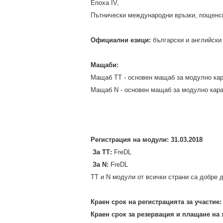
Епоха IV,
Пътнически международни връзки, пощенс
Официални езици:
български и английски
Мащаби:
Мащаб ТТ - основен мащаб за модулно ка
Мащаб N -
основен мащаб за модулно ка
Регистрация на модули:
31.03.2018
За ТТ:
FreDL
За N:
FreDL
ТТ и N модули от всички страни са добре 
Краен срок на регистрацията за участие:
Краен срок за резервация и плащане на хо