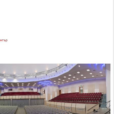
ентър