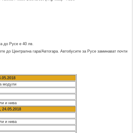
а до Русе е 40 лв.
те до Централна гара/Автогара. Автобусите за Русе заминават почти
.05.2018
на модули
ли и нива
, 24.05.2018
ли и нива